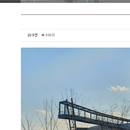
ㅤ
0건
846회