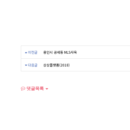
이전글
용인시 공세동 MLS사옥
다음글
상상플랫폼(2018)
댓글목록